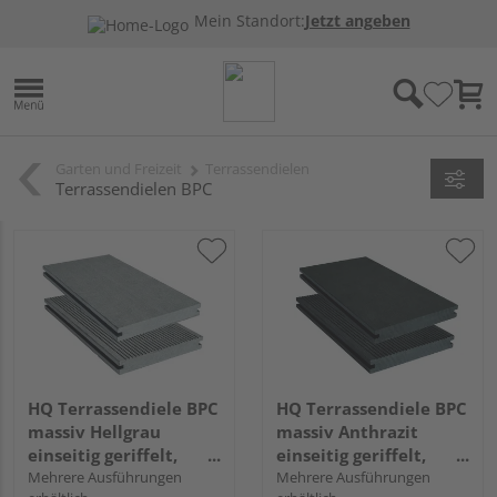
Mein Standort:
Jetzt angeben
Garten und Freizeit
Terrassendielen
Terrassendielen BPC
HQ Terrassendiele BPC
HQ Terrassendiele BPC
massiv Hellgrau
massiv Anthrazit
einseitig geriffelt,
einseitig geriffelt,
einseitig glatt,
Mehrere Ausführungen
einseitig glatt,
Mehrere Ausführungen