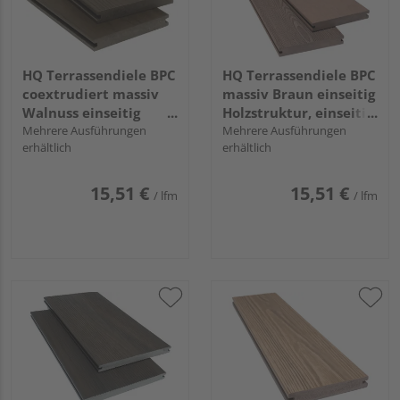
HQ Terrassendiele BPC
HQ Terrassendiele BPC
coextrudiert massiv
massiv Braun einseitig
Walnuss einseitig
Holzstruktur, einseitig
Holzstruktur, einseitig
Mehrere Ausführungen
gebürstet, längsseitige
Mehrere Ausführungen
erhältlich
erhältlich
individuell
Nut, Nodos - 20 x 140
strukturiert,
mm
längsseitige Nut,
15,51 €
15,51 €
/ lfm
/ lfm
AreaPico - 20 x 140
mm