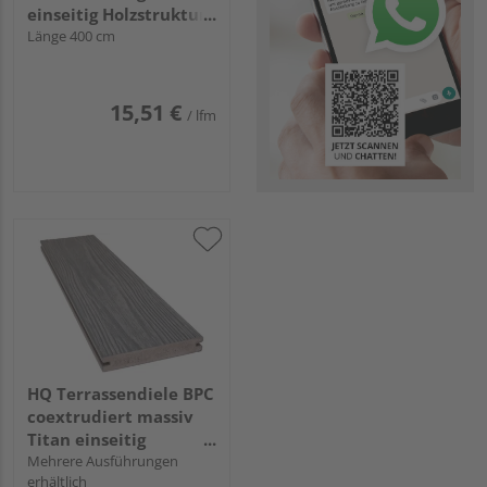
einseitig Holzstruktur,
einseitig gebürstet,
Länge 400 cm
längsseitige Nut,
Nodos - 20 x 140 mm
15,51 €
/ lfm
HQ Terrassendiele BPC
coextrudiert massiv
Titan einseitig
Holzstruktur,
Mehrere Ausführungen
erhältlich
längsseitige Nut,