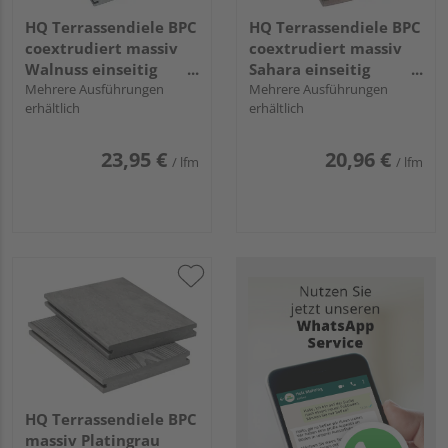
HQ Terrassendiele BPC
HQ Terrassendiele BPC
coextrudiert massiv
coextrudiert massiv
Walnuss einseitig
Sahara einseitig
Holzstruktur, einseitig
Mehrere Ausführungen
Holzstruktur,
Mehrere Ausführungen
erhältlich
erhältlich
geriffelt, längsseitige
längsseitige Nut,
Nut, Area - 20 x 210
TuraPico - 23 x 140
mm
mm
23,95 €
20,96 €
/ lfm
/ lfm
HQ Terrassendiele BPC
massiv Platingrau