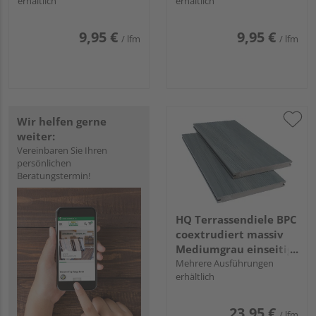
erhältlich
erhältlich
längsseitige Nut, Miru
längsseitige Nut, Miru
- 20 x 140 mm
- 20 x 140 mm
9,95 €
9,95 €
/ lfm
/ lfm
Wir helfen gerne
weiter:
Vereinbaren Sie Ihren
persönlichen
Beratungstermin!
HQ Terrassendiele BPC
coextrudiert massiv
Mediumgrau einseitig
Holzstruktur, einseitig
Mehrere Ausführungen
erhältlich
geriffelt, längsseitige
Nut, Area - 20 x 210
mm
23,95 €
/ lfm