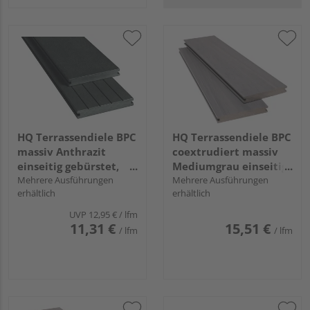
HQ Terrassendiele BPC
HQ Terrassendiele BPC
massiv Anthrazit
coextrudiert massiv
einseitig gebürstet,
Mediumgrau einseitig
einseitig genutet,
Mehrere Ausführungen
Holzstruktur, einseitig
Mehrere Ausführungen
erhältlich
erhältlich
längsseitige Nut, Massi
individuell
- 21 x 145 mm
strukturiert,
UVP
12,95 €
/ lfm
längsseitige Nut,
11,31 €
15,51 €
/ lfm
/ lfm
AreaPico - 20 x 140
mm