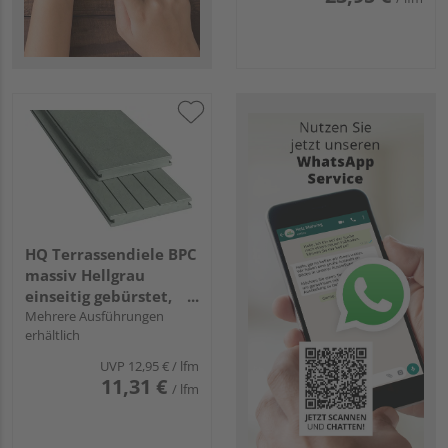
HQ Terrassendiele BPC
massiv Hellgrau
einseitig gebürstet,
einseitig genutet,
Mehrere Ausführungen
erhältlich
längsseitige Nut, Massi
- 21 x 145 mm
UVP
12,95 €
/ lfm
11,31 €
/ lfm