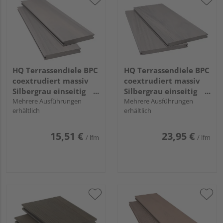
HQ Terrassendiele BPC
HQ Terrassendiele BPC
coextrudiert massiv
coextrudiert massiv
Silbergrau einseitig
Silbergrau einseitig
Holzstruktur, einseitig
Mehrere Ausführungen
Holzstruktur, einseitig
Mehrere Ausführungen
erhältlich
erhältlich
individuell
geriffelt, längsseitige
strukturiert,
Nut, Area - 20 x 210
längsseitige Nut,
mm
15,51 €
23,95 €
/ lfm
/ lfm
AreaPico - 20 x 140
mm