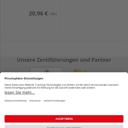
TuraPico - 23 x 140
mm
20,96 €
/ lfm
Unsere Zertifizierungen und Partner
Holz-Mehring GmbH & Co. KG
Hauptstr. 68
33165 Lichtenau-Kleinenberg