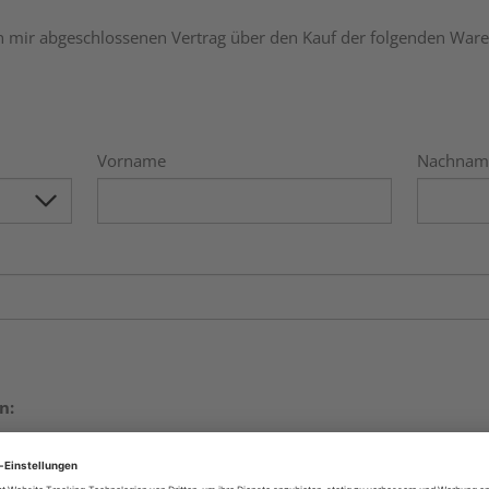
n mir abgeschlossenen Vertrag über den Kauf der folgenden Ware
Vorname
Nachnam
n:
einzelne Artikel