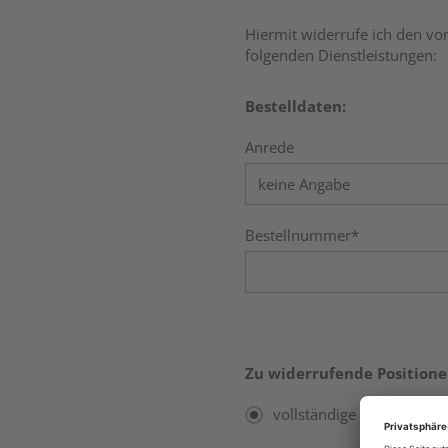
Hiermit widerrufe ich den vo
folgenden Dienstleistungen:
Bestelldaten:
Anrede
Bestellnummer*
Zu widerrufende Positione
vollständige Bestellung