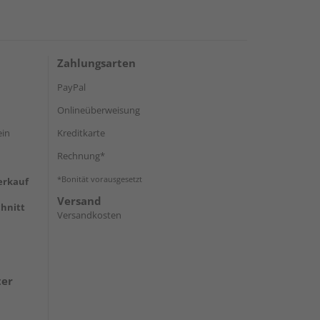
Zahlungsarten
PayPal
Onlineüberweisung
ein
Kreditkarte
Rechnung*
*Bonität vorausgesetzt
erkauf
Versand
hnitt
Versandkosten
ter