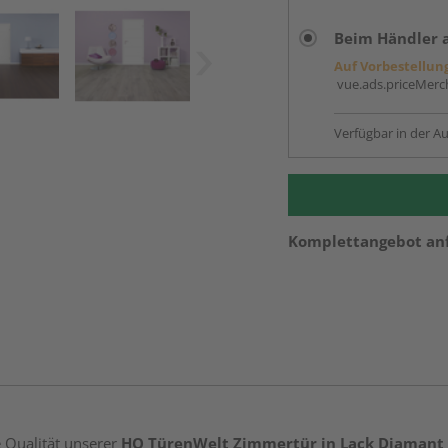
Beim Händler 
Auf Vorbestellun
vue.ads.priceMerch
Verfügbar in der Au
Komplettangebot an
e Qualität unserer
HQ TürenWelt Zimmertür in Lack Diamant