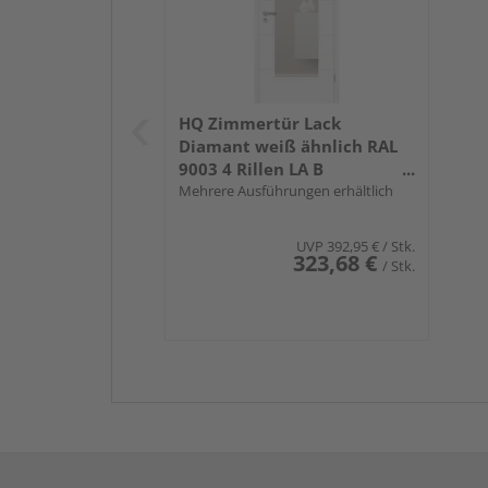
HQ Zimmertür Lack
Diamant weiß ähnlich RAL
9003 4 Rillen LA B
Röhrenspan KK1
Mehrere Ausführungen erhältlich
UVP
392,95 €
/ Stk.
323,68 €
/ Stk.