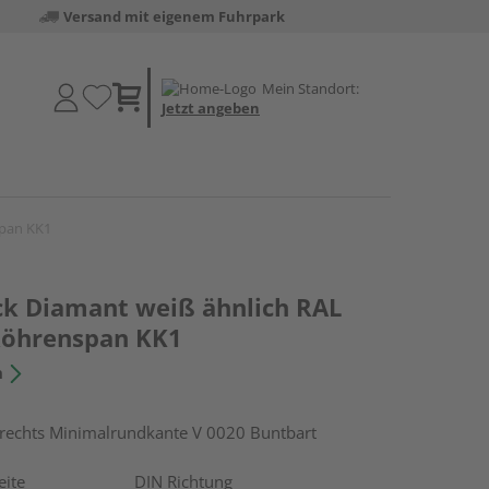
Versand mit eigenem Fuhrpark
Mein Standort:
Jetzt angeben
span KK1
k Diamant weiß ähnlich RAL
 Röhrenspan KK1
n
chts Minimalrundkante V 0020 Buntbart
eite
DIN Richtung