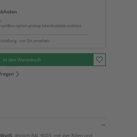
abholen
g:
antBox.option.pickup.laterAvailable.subtext
sstellung - vor Ort ansehen.
In den Warenkorb
fragen
 Weiß
, ähnlich RAL 9003, mit vier Rillen und