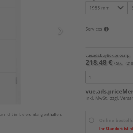
Services
vue.ads.buyBox.price.rrp
218,48 €
/ Stk.
(218
vue.ads.priceMe
inkl. MwSt.
zzgl. Versa
ur nicht im Lieferumfang enthalten,
Online bestell
Ihr Standort ist n