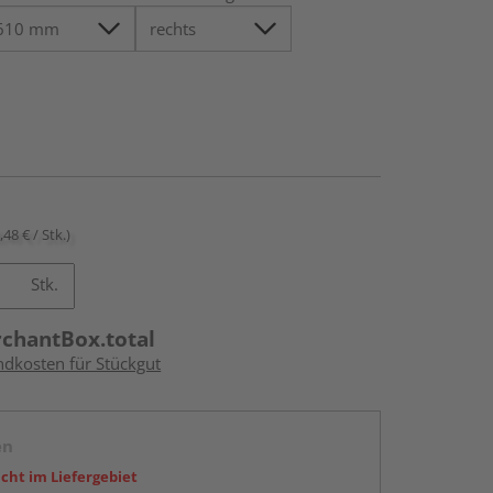
,48 € / Stk.)
Stk.
rchantBox.total
ndkosten für Stückgut
en
icht im Liefergebiet