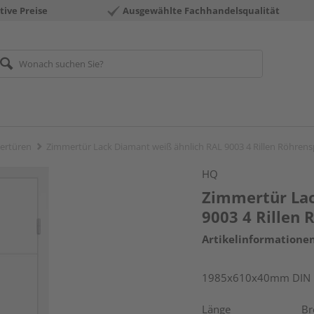
tive Preise
Ausgewählte Fachhandelsqualität
ertüren
Zimmertür Lack Diamant weiß ähnlich RAL 9003 4 Rillen Röhren
HQ
Zimmertür Lac
9003 4 Rillen
Artikelinformatione
1985x610x40mm DIN re
Länge
Br