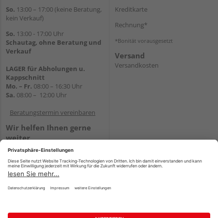
So.
13:00 – 17:00 (keine Beratung,
Kreditkarte
kein Verkauf)
Rechnung*
So.
13:00 - 17:00 Uhr
*Bonität vorausgesetzt
Schautag, ohne Beratung und
Verkauf
Versand
Versandkosten
LAGER für Abholungen u.
Kappschnitt
Mo. – Fr.
08:00 – 16:30 Uhr
Sa.
08:00 – 12:00 Uhr
Beratungstermin vereinbaren
Wir helfen Ihnen gerne
weiter
Tel.:
+49 5647 94660
E-Mail:
shop@holz-mehring.de
WhatsApp
Impressum
AGB
Widerruf
Datenschutz