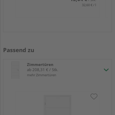
32,60 € / l
Passend zu
Zimmertüren
ab 208,31 € / Stk.
mehr Zimmertüren
HQ
RA
KK