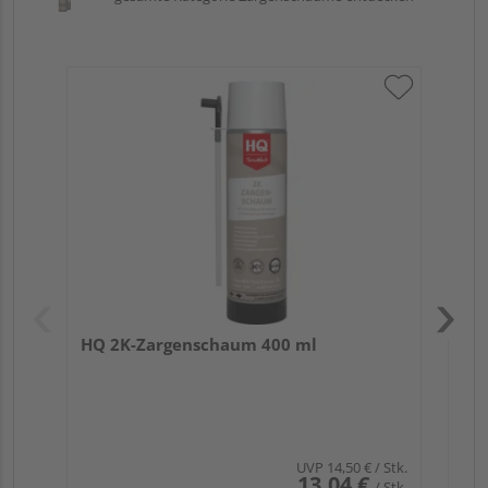
HQ
21
HQ 2K-Zargenschaum 400 ml
UVP
14,50 €
/ Stk.
13,04 €
/ Stk.