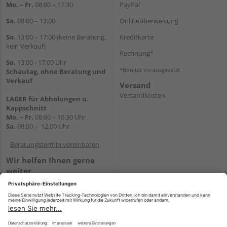
Mo. – Fr.
08:00 – 17:30
PayPal
Sa.
08:00 – 13:00
Onlineüberweisung
So.
13:00 – 17:00 (keine Beratung,
Kreditkarte
kein Verkauf)
Rechnung*
So.
13:00 - 17:00 Uhr
*Bonität vorausgesetzt
Schautag, ohne Beratung und
Verkauf
Versand
Versandkosten
LAGER für Abholungen u.
Kappschnitt
Mo. – Fr.
08:00 – 16:30 Uhr
Sa.
08:00 – 12:00 Uhr
Beratungstermin vereinbaren
Wir helfen Ihnen gerne
weiter
Tel.:
+49 5647 94660
E-Mail:
shop@holz-mehring.de
WhatsApp