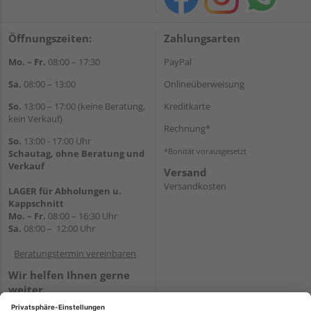
Öffnungszeiten:
Zahlungsarten
Mo. – Fr.
08:00 – 17:30
PayPal
Sa.
08:00 – 13:00
Onlineüberweisung
So.
13:00 – 17:00 (keine Beratung,
Kreditkarte
kein Verkauf)
Rechnung*
So.
13:00 - 17:00 Uhr
*Bonität vorausgesetzt
Schautag, ohne Beratung und
Verkauf
Versand
Versandkosten
LAGER für Abholungen u.
Kappschnitt
Mo. – Fr.
08:00 – 16:30 Uhr
Sa.
08:00 – 12:00 Uhr
Beratungstermin vereinbaren
Wir helfen Ihnen gerne
weiter
Tel.:
+49 5647 94660