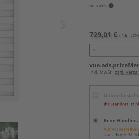
Services
729,01 €
/ Stk.
(729
vue.ads.priceMe
inkl. MwSt.
zzgl. Versa
Online bestell
Ihr Standort ist n
Beim Händler 
Auf Vorbestellun
vue.ads.priceMerch