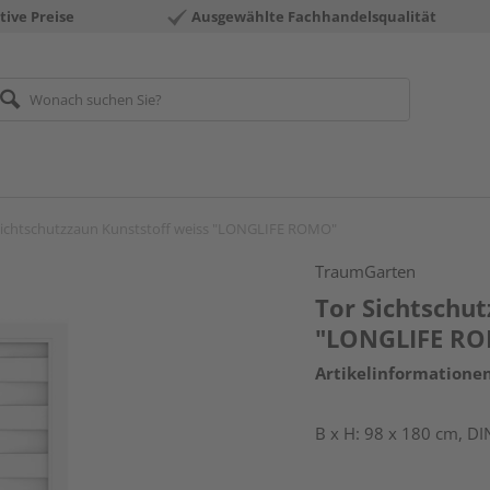
tive Preise
Ausgewählte Fachhandelsqualität
Sichtschutzzaun Kunststoff weiss "LONGLIFE ROMO"
TraumGarten
Tor Sichtschut
"LONGLIFE R
Artikelinformatione
B x H: 98 x 180 cm, DI