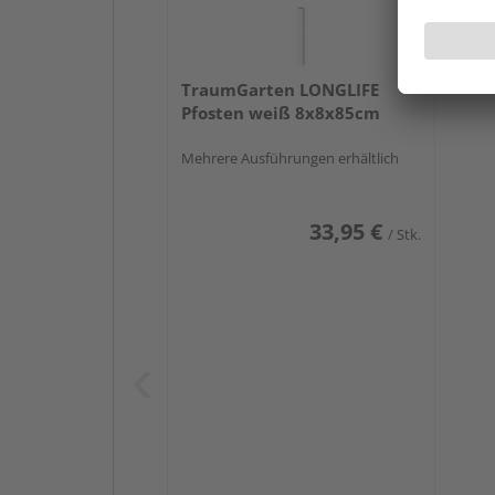
TraumGarten LONGLIFE
Pfosten weiß 8x8x85cm
Mehrere Ausführungen erhältlich
33,95 €
/ Stk.