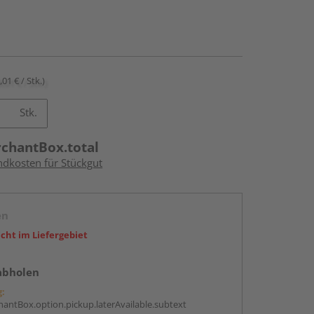
,01 € / Stk.)
Stk.
rchantBox.total
ndkosten für Stückgut
en
icht im Liefergebiet
abholen
g:
antBox.option.pickup.laterAvailable.subtext