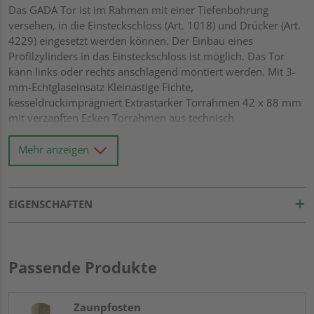
Das GADA Tor ist im Rahmen mit einer Tiefenbohrung
versehen, in die Einsteckschloss (Art. 1018) und Drücker (Art.
4229) eingesetzt werden können. Der Einbau eines
Profilzylinders in das Einsteckschloss ist möglich. Das Tor
kann links oder rechts anschlagend montiert werden. Mit 3-
mm-Echtglaseinsatz Kleinastige Fichte,
kesseldruckimprägniert Extrastarker Torrahmen 42 x 88 mm
mit verzapften Ecken Torrahmen aus technisch
vorgetrocknetem Massivholz Wasserablauflöcher und
Drainagenut im unteren Rahmen Rundkanten-Profile 18 x
Mehr anzeigen
121 mm mit extratiefer Trocknungsnut von 15 mm Alle
Verbindungen aus Edelstahl
EIGENSCHAFTEN
Passende Produkte
Zaunpfosten