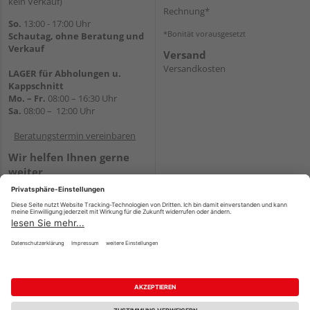
kein Verkauf)
Rechnung*
So.
13:00 - 17:00 Uhr
*Bonität vorausgesetzt
Schautag, ohne Beratung und
Verkauf
Versand
Versandkosten
LAGER für Abholungen u.
Kappschnitt
Mo. – Fr.
08:00 – 16:30 Uhr
Sa.
08:00 – 12:00 Uhr
Beratungstermin vereinbaren
Wir helfen Ihnen gerne
weiter
Tel.:
+49 5647 94660
E-Mail:
shop@holz-mehring.de
WhatsApp
Impressum
AGB
Widerruf
Datenschutz
Reservierungsbedingungen
Vertrag widerrufen