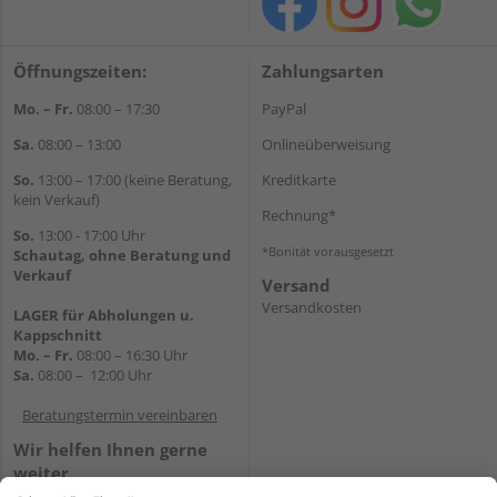
Öffnungszeiten:
Zahlungsarten
Mo. – Fr.
08:00 – 17:30
PayPal
Sa.
08:00 – 13:00
Onlineüberweisung
So.
13:00 – 17:00 (keine Beratung,
Kreditkarte
kein Verkauf)
Rechnung*
So.
13:00 - 17:00 Uhr
*Bonität vorausgesetzt
Schautag, ohne Beratung und
Verkauf
Versand
Versandkosten
LAGER für Abholungen u.
Kappschnitt
Mo. – Fr.
08:00 – 16:30 Uhr
Sa.
08:00 – 12:00 Uhr
Beratungstermin vereinbaren
Wir helfen Ihnen gerne
weiter
Tel.:
+49 5647 94660