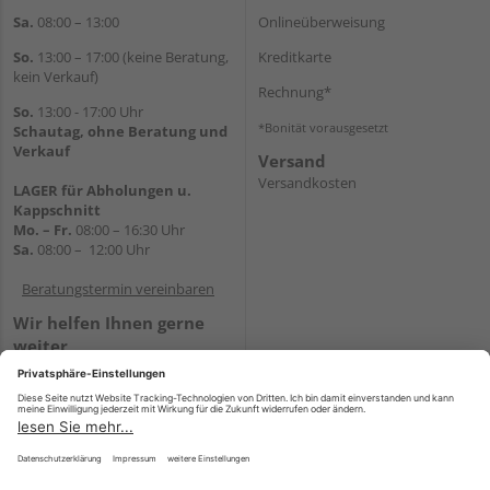
Sa.
08:00 – 13:00
Onlineüberweisung
So.
13:00 – 17:00 (keine Beratung,
Kreditkarte
kein Verkauf)
Rechnung*
So.
13:00 - 17:00 Uhr
*Bonität vorausgesetzt
Schautag, ohne Beratung und
Verkauf
Versand
Versandkosten
LAGER für Abholungen u.
Kappschnitt
Mo. – Fr.
08:00 – 16:30 Uhr
Sa.
08:00 – 12:00 Uhr
Beratungstermin vereinbaren
Wir helfen Ihnen gerne
weiter
Tel.:
+49 5647 94660
E-Mail:
shop@holz-mehring.de
WhatsApp