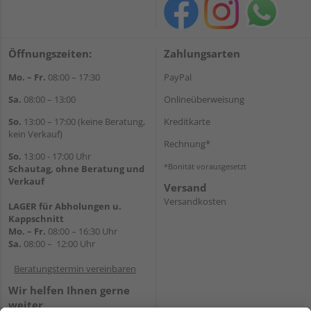
Öffnungszeiten:
Zahlungsarten
Mo. – Fr.
08:00 – 17:30
PayPal
Sa.
08:00 – 13:00
Onlineüberweisung
So.
13:00 – 17:00 (keine Beratung,
Kreditkarte
kein Verkauf)
Rechnung*
So.
13:00 - 17:00 Uhr
*Bonität vorausgesetzt
Schautag, ohne Beratung und
Verkauf
Versand
Versandkosten
LAGER für Abholungen u.
Kappschnitt
Mo. – Fr.
08:00 – 16:30 Uhr
Sa.
08:00 – 12:00 Uhr
Beratungstermin vereinbaren
Wir helfen Ihnen gerne
weiter