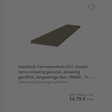
Ea
gra
ger
16
Meh
EasyDeck Terrassendiele GCC massiv
terra einseitig genutet, einseitig
geriffelt, längsseitige Nut, TREND - 16 x
163 mm
Mehrere Ausführungen erhältlich
UVP
15,49 €
/ lfm
14,79 €
/ lfm