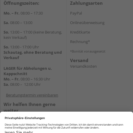
Öffnungszeiten:
Zahlungsarten
Mo. – Fr.
08:00 – 17:30
PayPal
Sa.
08:00 – 13:00
Onlineüberweisung
So.
13:00 – 17:00 (keine Beratung,
Kreditkarte
kein Verkauf)
Rechnung*
So.
13:00 - 17:00 Uhr
*Bonität vorausgesetzt
Schautag, ohne Beratung und
Verkauf
Versand
Versandkosten
LAGER für Abholungen u.
Kappschnitt
Mo. – Fr.
08:00 – 16:30 Uhr
Sa.
08:00 – 12:00 Uhr
Beratungstermin vereinbaren
Wir helfen Ihnen gerne
weiter
Tel.:
+49 5647 94660
E-Mail:
shop@holz-mehring.de
WhatsApp