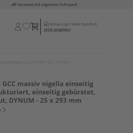
Versand mit eigenem Fuhrpark
Mein Standort:
Jetzt angeben
et, längsseitige Nut, DYNUM - 25 x 293 mm
 GCC massiv nigella einseitig
ukturiert, einseitig gebürstet,
Nut, DYNUM - 25 x 293 mm
n