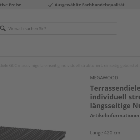
tive Preise
Ausgewählte Fachhandelsqualität
iele GCC massiv nigella einseitig individuell strukturiert, einseitig gebürst
MEGAWOOD
Terrassendiele
individuell str
längsseitige 
Artikelinformatione
Länge 420 cm