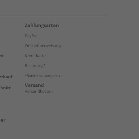
Zahlungsarten
PayPal
Onlineüberweisung
ein
Kreditkarte
Rechnung*
*Bonität vorausgesetzt
erkauf
Versand
hnitt
Versandkosten
ter