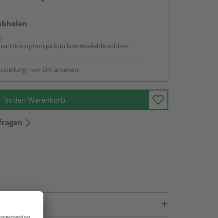
abholen
g:
antBox.option.pickup.laterAvailable.subtext
sstellung - vor Ort ansehen.
In den Warenkorb
fragen