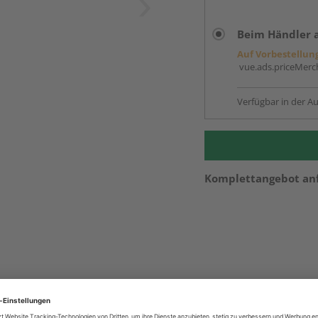
Beim Händler 
Auf Vorbestellun
vue.ads.priceMerch
Verfügbar in der Au
Komplettangebot an