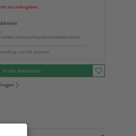
icht im Liefergebiet
abholen
g:
antBox.option.pickup.laterAvailable.subtext
sstellung - vor Ort ansehen.
In den Warenkorb
fragen