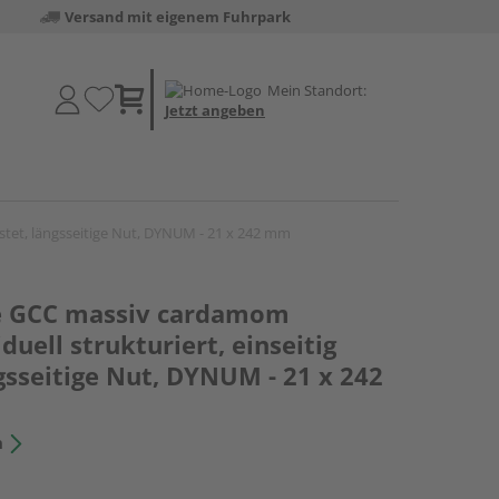
Versand mit eigenem Fuhrpark
Mein Standort:
Jetzt angeben
rstet, längsseitige Nut, DYNUM - 21 x 242 mm
le GCC massiv cardamom
iduell strukturiert, einseitig
gsseitige Nut, DYNUM - 21 x 242
n