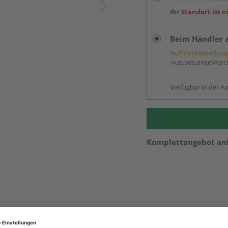
Ihr Standort ist n
Beim Händler 
Auf Vorbestellun
vue.ads.priceMerch
Verfügbar in der Au
Komplettangebot an