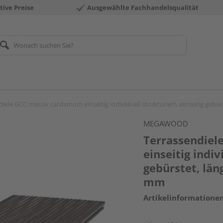
tive Preise
Ausgewählte Fachhandelsqualität
iele GCC massiv cardamom einseitig individuell strukturiert, einseitig gebü
MEGAWOOD
Terrassendie
einseitig indiv
gebürstet, län
mm
Artikelinformatione