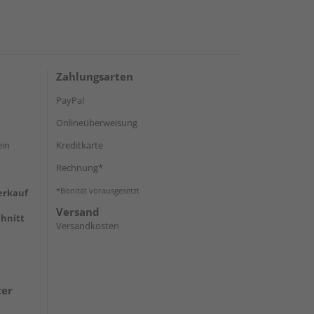
Zahlungsarten
PayPal
Onlineüberweisung
ein
Kreditkarte
Rechnung*
*Bonität vorausgesetzt
erkauf
Versand
hnitt
Versandkosten
ter