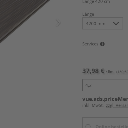
Länge 420 cm
Länge
Services
37,98 €
/ lfm
(159,52
vue.ads.priceMe
inkl. MwSt.
zzgl. Vers
Online bestell