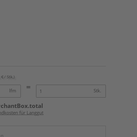
 € / Stk.)
lfm
Stk.
rchantBox.total
andkosten für Langgut
en