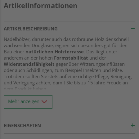
Artikelinformationen
ARTIKELBESCHREIBUNG
Nadelhölzer, darunter auch das rotbraune Holz der schnell
wachsenden Douglasie, eignen sich besonders gut für den
Bau einer
natürlichen Holzterrasse
. Das liegt unter
anderem an der hohen
Formstabilität
und der
Widerstandsfähigkeit
gegenüber Witterungseinflüssen
oder auch Schädlingen, zum Beispiel Insekten und Pilze.
Trotzdem sollten Sie stets auf eine richtige Pflege, Reinigung
und Verlegung achten, damit Sie bis zu 15 Jahre Freude an
dem Produkt haben.
In jedem Fall entsteht durch Sonnenlicht ohne regelmäßige
Mehr anzeigen
Behandlung der Oberfläche eine silbergraue Schicht namens
Patina
. Schauen Sie sich am besten vorab Muster an, damit
Sie wissen, ob Ihnen diese einzigartige, gräuliche Optik gefällt
oder Sie lieber die typische rotbraune Färbung der Douglasie
EIGENSCHAFTEN
erhalten möchten.
Dann ist eine Behandlung unmittelbar
nach der Verlegung und dann in einem halbjährlichen