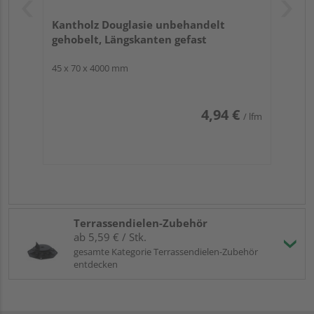
Wunsch auch dem Profi – Ihrem HolzLand-Händler -
überlassen.
Kantholz Douglasie unbehandelt
gehobelt, Längskanten gefast
45 x 70 x 4000 mm
4,94 €
/ lfm
Terrassendielen-Zubehör
ab 5,59 € / Stk.
gesamte Kategorie Terrassendielen-Zubehör
entdecken