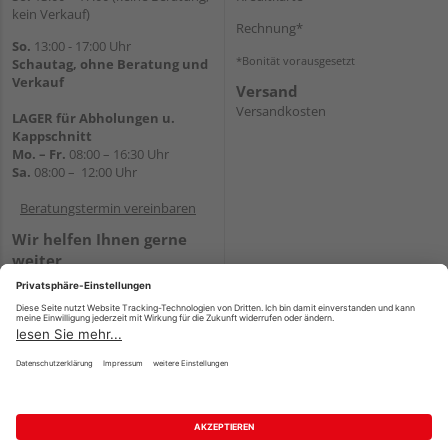
kein Verkauf)
Rechnung*
So.
13:00 - 17:00 Uhr
*Bonität vorausgesetzt
Schautag, ohne Beratung und
Verkauf
Versand
Versandkosten
LAGER für Abholungen u.
Kappschnitt
Mo. – Fr.
08:00 – 16:30 Uhr
Sa.
08:00 – 12:00 Uhr
Beratungstermin vereinbaren
Wir helfen Ihnen gerne
weiter
Tel.:
+49 5647 94660
E-Mail:
shop@holz-mehring.de
WhatsApp
Impressum
AGB
Widerruf
Datenschutz
Reservierungsbedingungen
Vertrag widerrufen