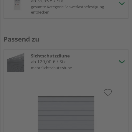
ab 39,95 € / Stk.
gesamte Kategorie Schwerlastbefestigung
entdecken
Passend zu
Sichtschutzzäune
ab 129,00 € / Stk.
mehr Sichtschutzzäune
Tr
Al
B x
Prof