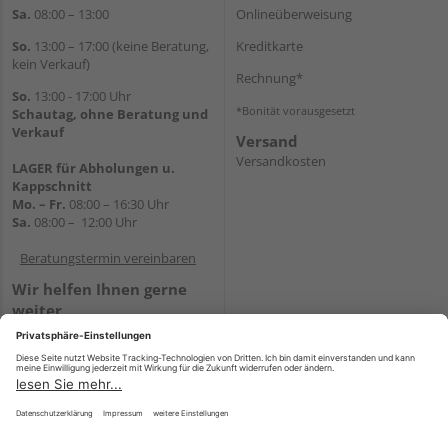
Sa.
08:00 – 13:00
Onlineüberweisung
So.
13:00 – 17:00 (keine Beratung,
Kreditkarte
kein Verkauf)
Rechnung*
So.
13:00 - 17:00 Uhr
*Bonität vorausgesetzt
Schautag, ohne Beratung und
Verkauf
Versand
Versandkosten
LAGER für Abholungen u.
Kappschnitt
Mo. – Fr.
08:00 – 16:30 Uhr
Sa.
08:00 – 12:00 Uhr
Beratungstermin vereinbaren
Wir helfen Ihnen gerne
weiter
Tel.:
+49 5647 94660
E-Mail:
shop@holz-mehring.de
WhatsApp