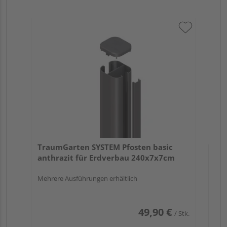
Tr
an
19
Meh
TraumGarten SYSTEM Pfosten basic
anthrazit für Erdverbau 240x7x7cm
Mehrere Ausführungen erhältlich
49,90 €
/ Stk.