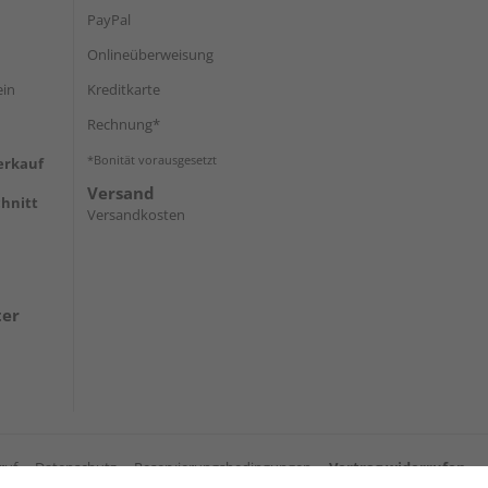
PayPal
Onlineüberweisung
ein
Kreditkarte
Rechnung*
*Bonität vorausgesetzt
erkauf
Versand
hnitt
Versandkosten
ter
ruf
Datenschutz
Reservierungsbedingungen
Vertrag widerrufen