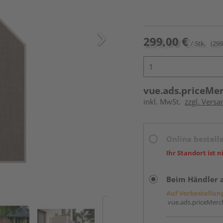
299,00 €
/ Stk.
(299
vue.ads.priceMe
inkl. MwSt.
zzgl. Versa
Online bestell
Ihr Standort ist n
Beim Händler 
Auf Vorbestellun
vue.ads.priceMerch