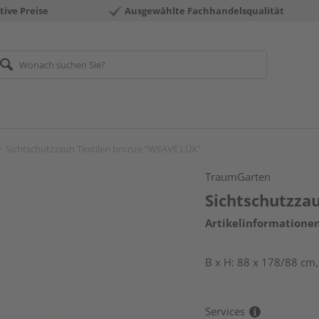
tive Preise
Ausgewählte Fachhandelsqualität
Sichtschutzzaun Textilen bronze "WEAVE LÜX"
TraumGarten
Sichtschutzza
Artikelinformatione
B x H: 88 x 178/88 cm
Services