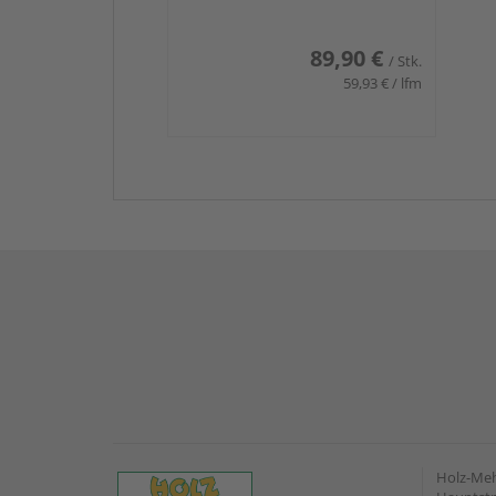
89,90 €
/ Stk.
59,93 € / lfm
Holz-Me