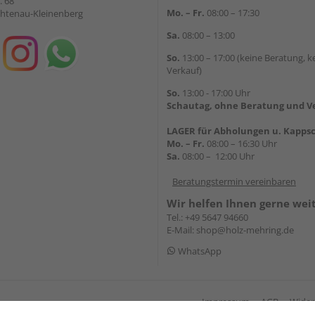
. 68
Mo. – Fr.
08:00 – 17:30
chtenau-Kleinenberg
Sa.
08:00 – 13:00
So.
13:00 – 17:00 (keine Beratung, k
Verkauf)
So.
13:00 - 17:00 Uhr
Schautag, ohne Beratung und V
LAGER für Abholungen u. Kappsc
Mo. – Fr.
08:00 – 16:30 Uhr
Sa.
08:00 – 12:00 Uhr
Beratungstermin vereinbaren
Wir helfen Ihnen gerne wei
Tel.:
+49 5647 94660
E-Mail:
shop@holz-mehring.de
WhatsApp
Impressum
AGB
Wider