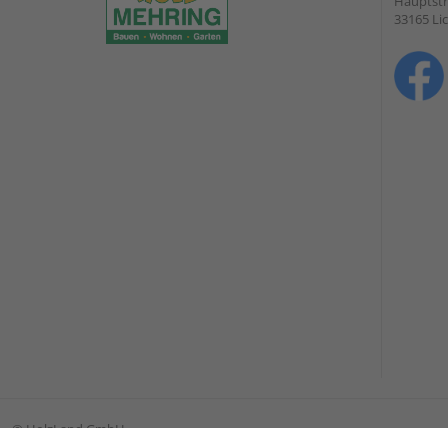
Hauptstr
33165 Li
©
HolzLand GmbH