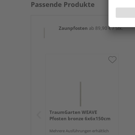
Passende Produkte
Zaunpfosten
ab 89,90 € / Stk.
TraumGarten WEAVE
Pfosten bronze 6x6x150cm
Mehrere Ausführungen erhältlich