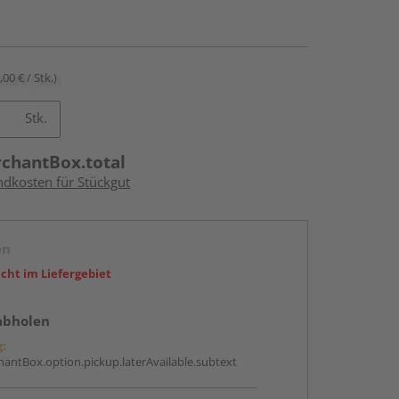
,00 € / Stk.)
Stk.
rchantBox.total
ndkosten für Stückgut
en
icht im Liefergebiet
abholen
g:
antBox.option.pickup.laterAvailable.subtext