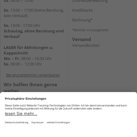
Sa.
08:00 – 13:00
Onlineüberweisung
So.
13:00 – 17:00 (keine Beratung,
Kreditkarte
kein Verkauf)
Rechnung*
So.
13:00 - 17:00 Uhr
*Bonität vorausgesetzt
Schautag, ohne Beratung und
Verkauf
Versand
Versandkosten
LAGER für Abholungen u.
Kappschnitt
Mo. – Fr.
08:00 – 16:30 Uhr
Sa.
08:00 – 12:00 Uhr
Beratungstermin vereinbaren
Wir helfen Ihnen gerne
weiter
Tel.:
+49 5647 94660
E-Mail:
shop@holz-mehring.de
WhatsApp