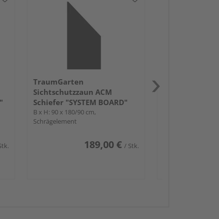
TraumGarten
Sichtschutzza
Titangrau "SY
Mehrere Ausführun
TraumGarten
Sichtschutzzaun ACM
"
Schiefer "SYSTEM BOARD"
B x H: 90 x 180/90 cm,
Schrägelement
189,00 €
Stk.
/ Stk.