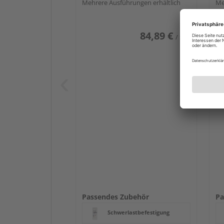
Mehrere Ausführungen erhältlich
Me
84,89 €
/ Stk.
Passendes Zubehör
Pa
Schwerlastbefestigung