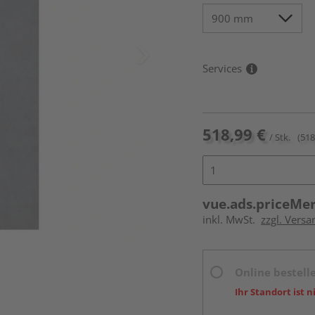
Services
518,99 €
/ Stk.
(518
vue.ads.priceMe
inkl. MwSt.
zzgl. Versa
Online bestell
Ihr Standort ist n