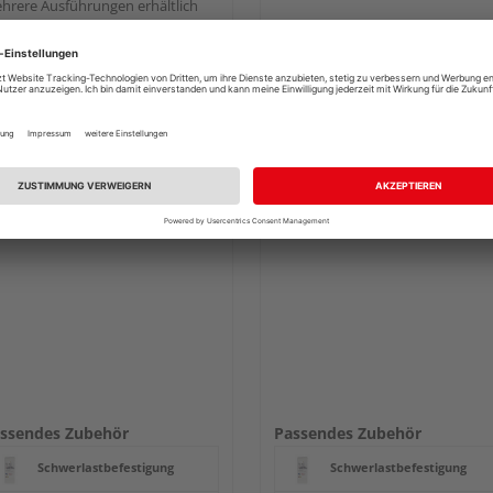
hrere Ausführungen erhältlich
84,89 €
179,00 €
/ Stk.
/ 
ssendes Zubehör
Passendes Zubehör
Schwerlastbefestigung
Schwerlastbefestigung