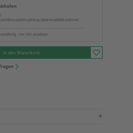
abholen
g:
antBox.option.pickup.laterAvailable.subtext
sstellung - vor Ort ansehen.
In den Warenkorb
fragen