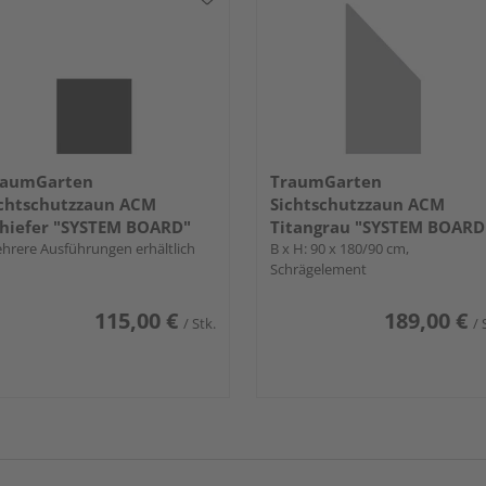
raumGarten
TraumGarten
chtschutzzaun ACM
Sichtschutzzaun ACM
hiefer "SYSTEM BOARD"
Titangrau "SYSTEM BOARD
hrere Ausführungen erhältlich
B x H: 90 x 180/90 cm,
Schrägelement
115,00 €
189,00 €
/ Stk.
/ 