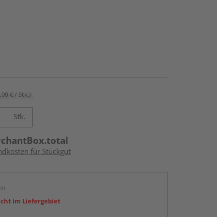
,99 € / Stk.)
Stk.
rchantBox.total
ndkosten für Stückgut
en
icht im Liefergebiet