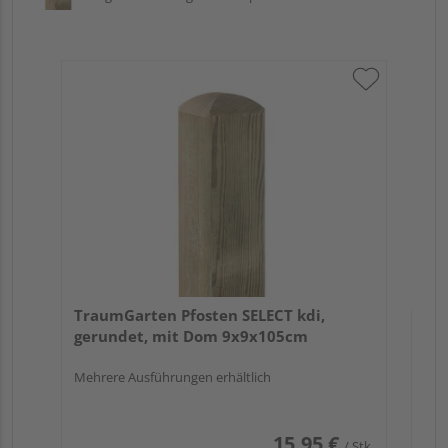
Tr
zu
7x
TraumGarten Pfosten SELECT kdi,
gerundet, mit Dom 9x9x105cm
Mehrere Ausführungen erhältlich
15,95 €
/ Stk.