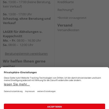
So.
13:00 – 17:00 (keine Beratung,
Kreditkarte
kein Verkauf)
Rechnung*
So.
13:00 - 17:00 Uhr
*Bonität vorausgesetzt
Schautag, ohne Beratung und
Verkauf
Versand
Versandkosten
LAGER für Abholungen u.
Kappschnitt
Mo. – Fr.
08:00 – 16:30 Uhr
Sa.
08:00 – 12:00 Uhr
Beratungstermin vereinbaren
Wir helfen Ihnen gerne
weiter
Tel.:
+49 5647 94660
E-Mail:
shop@holz-mehring.de
WhatsApp
Impressum
AGB
Widerruf
Datenschutz