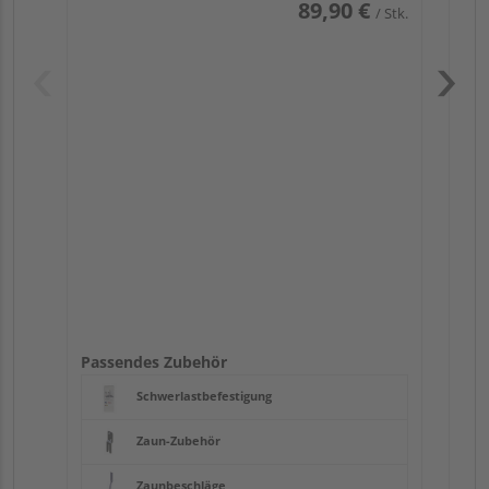
89,90 €
/ Stk.
Pas
Passendes Zubehör
Schwerlastbefestigung
Zaun-Zubehör
Zaunbeschläge