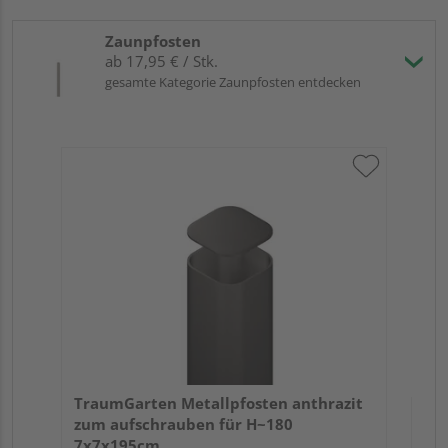
Zaunpfosten
ab 17,95 € / Stk.
gesamte Kategorie Zaunpfosten entdecken
Tra
Er
TraumGarten Metallpfosten anthrazit
zum aufschrauben für H~180
7x7x195cm