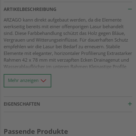
ARTIKELBESCHREIBUNG
ARZAGO kann direkt aufgebaut werden, da die Elemente
werkseitig bereits mit einer offenporigen Lasur behandelt
sind. Diese Farbbehandlung schützt das Holz gegen Bläue,
Vergrauen und Witterungseinflüsse. Für dauerhaften Schutz
empfehlen wir die Lasur bei Bedarf zu erneuern. Stabile
Elemente mit eleganter, horizontaler Profilierung Extrastarker
Rahmen 42 x 78 mm mit verzapften Ecken Drainagenut und
Wasserablauflöcher im unteren Rahmen Kleinastige Profile
21 x 122 mm mit Riffel-Hobelung Alle Verbindungen aus
Edelstahl
Mehr anzeigen
EIGENSCHAFTEN
Passende Produkte