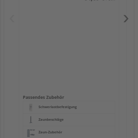
Pas
Passendes Zubehör
Schwerlastbefestigung
Zaunbeschläge
Zaun-Zubehör