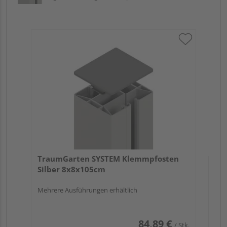
Tr
An
Meh
TraumGarten SYSTEM Klemmpfosten
Silber 8x8x105cm
Mehrere Ausführungen erhältlich
84,89 €
/ Stk.