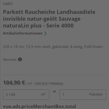
HARO
Parkett Raucheiche Landhausdiele
invisible natur-geölt Sauvage
naturaLin plus - Serie 4000
Artikelinformationen
220 x 18 cm, 13,5 mm stark, gebürstet, 4-seitig, Fold-Down
Services
104,90 €
/ m²
(332,32 € / Paket(e))
m²
Paket(e)
vue.ads.priceMerchantBox.total