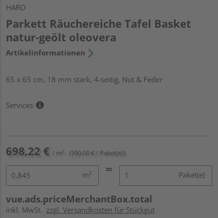
HARO
Parkett Räuchereiche Tafel Basket
natur-geölt oleovera
Artikelinformationen
65 x 65 cm, 18 mm stark, 4-seitig, Nut & Feder
Services
698,22 €
/ m²
(590,00 € / Paket(e))
m²
Paket(e)
vue.ads.priceMerchantBox.total
inkl. MwSt.
zzgl. Versandkosten für Stückgut