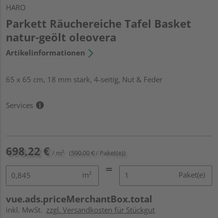
HARO
Parkett Räuchereiche Tafel Basket
natur-geölt oleovera
Artikelinformationen
65 x 65 cm, 18 mm stark, 4-seitig, Nut & Feder
Services
698,22 €
/ m²
(590,00 € / Paket(e))
m²
Paket(e)
vue.ads.priceMerchantBox.total
inkl. MwSt.
zzgl. Versandkosten für Stückgut