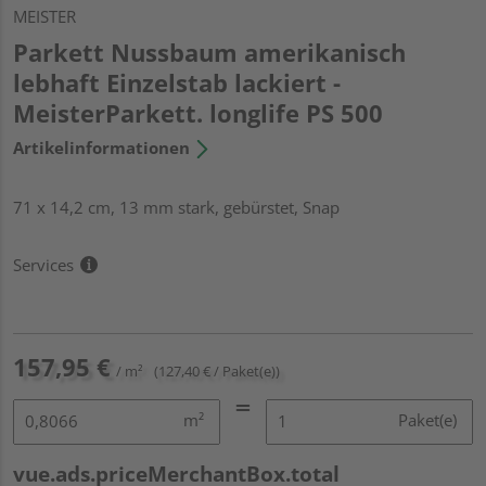
MEISTER
Parkett Nussbaum amerikanisch
lebhaft Einzelstab lackiert -
MeisterParkett. longlife PS 500
Artikelinformationen
71 x 14,2 cm, 13 mm stark, gebürstet, Snap
Services
157,95 €
/ m²
(127,40 € / Paket(e))
m²
Paket(e)
vue.ads.priceMerchantBox.total