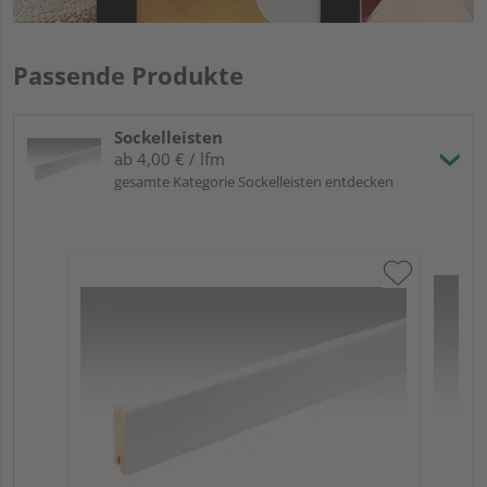
Passende Produkte
Sockelleisten
ab 4,00 € / lfm
gesamte Kategorie Sockelleisten entdecken
ME
Fuß
23
90