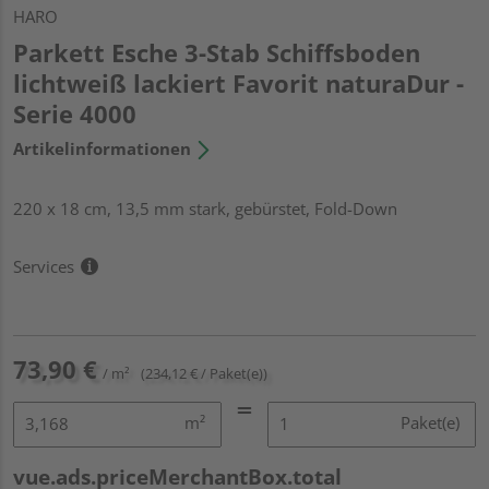
HARO
Parkett Esche 3-Stab Schiffsboden
lichtweiß lackiert Favorit naturaDur -
Serie 4000
Artikelinformationen
220 x 18 cm, 13,5 mm stark, gebürstet, Fold-Down
Services
73,90 €
/ m²
(234,12 € / Paket(e))
m²
Paket(e)
vue.ads.priceMerchantBox.total