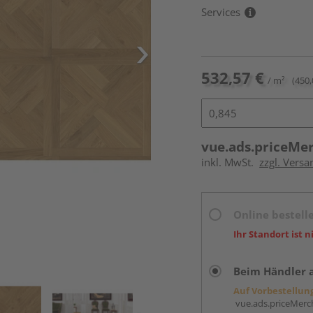
Services
532,57 €
/ m²
(450,
vue.ads.priceMe
inkl. MwSt.
zzgl. Versa
Online bestell
Ihr Standort ist n
Beim Händler 
Auf Vorbestellun
vue.ads.priceMerch