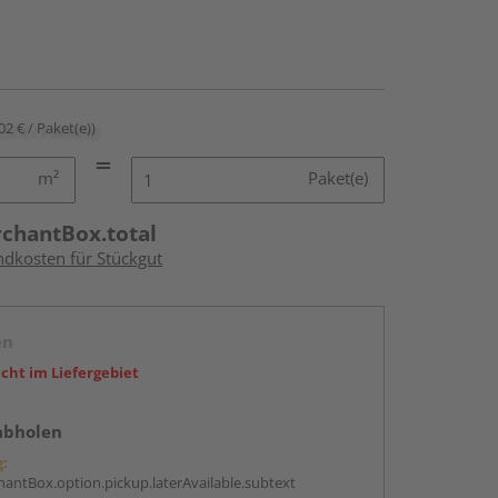
02 € / Paket(e))
m²
Paket(e)
rchantBox.total
ndkosten für Stückgut
en
icht im Liefergebiet
abholen
g:
antBox.option.pickup.laterAvailable.subtext