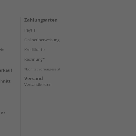
Zahlungsarten
PayPal
Onlineüberweisung
ein
Kreditkarte
Rechnung*
*Bonität vorausgesetzt
erkauf
Versand
hnitt
Versandkosten
ter