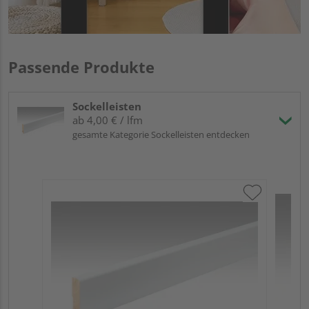
Passende Produkte
Sockelleisten
ab 4,00 € / lfm
gesamte Kategorie Sockelleisten entdecken
ME
Fuß
23
90