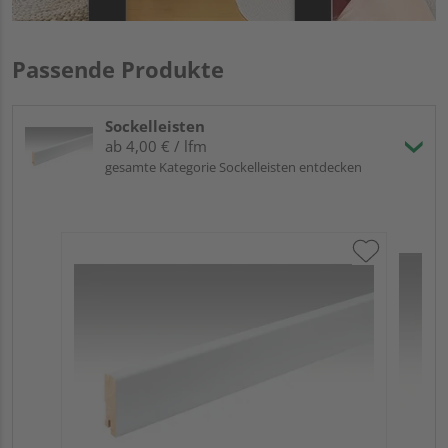
Passende Produkte
Sockelleisten
ab 4,00 € / lfm
gesamte Kategorie Sockelleisten entdecken
ME
Fuß
23
90