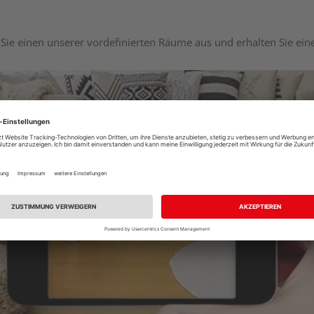
Sie einen unserer vordefinierten Räume aus und erhalten Sie ei
Raumplaner