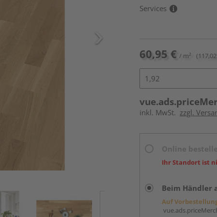
Services
60,95 €
/ m²
(117,02
vue.ads.priceMe
inkl. MwSt.
zzgl. Vers
Online bestell
Ihr Standort ist n
Beim Händler 
Auf Vorbestellun
vue.ads.priceMerch