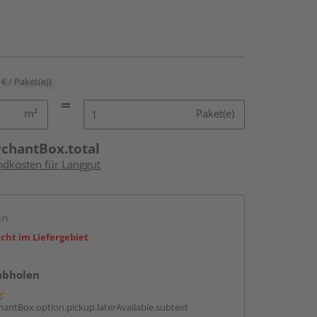
 € / Paket(e))
m²
Paket(e)
rchantBox.total
andkosten für Langgut
en
icht im Liefergebiet
abholen
g:
antBox.option.pickup.laterAvailable.subtext