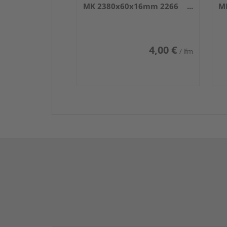
MK 2380x60x16mm 2266
M
Weiß DF (RAL 9016)
We
4,00 €
/ lfm