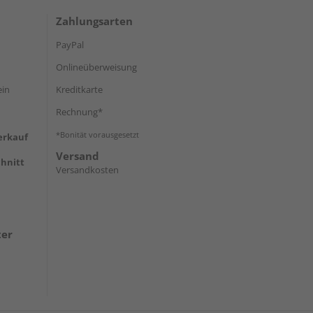
Zahlungsarten
PayPal
Onlineüberweisung
ein
Kreditkarte
Rechnung*
*Bonität vorausgesetzt
erkauf
Versand
hnitt
Versandkosten
ter