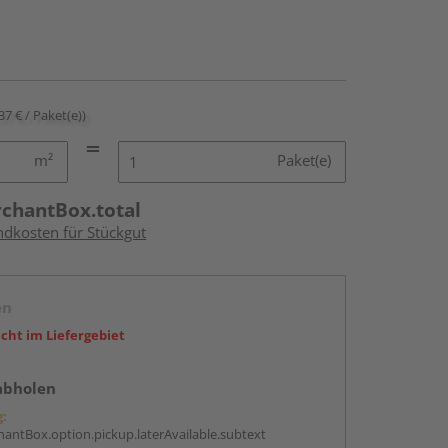
37 € / Paket(e))
m²
Paket(e)
rchantBox.total
ndkosten für Stückgut
en
icht im Liefergebiet
abholen
g:
antBox.option.pickup.laterAvailable.subtext