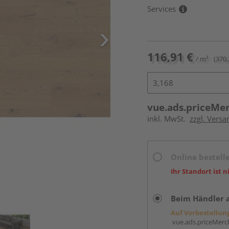
Services
116,91 €
/ m²
(370,
vue.ads.priceMe
inkl. MwSt.
zzgl. Versa
Online bestell
Ihr Standort ist n
Beim Händler 
Auf Vorbestellun
vue.ads.priceMerch