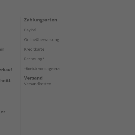
Zahlungsarten
PayPal
Onlineüberweisung
ein
Kreditkarte
Rechnung*
*Bonität vorausgesetzt
erkauf
Versand
hnitt
Versandkosten
ter