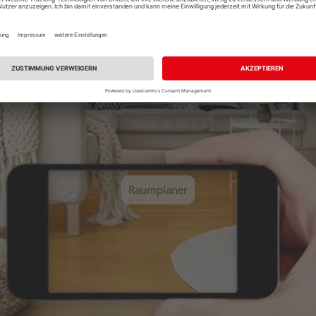
Sie einen unserer vordefinierten Räume aus und erhalten Sie ei
Raumplaner