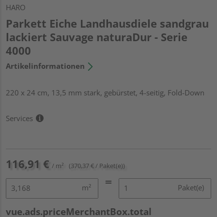
HARO
Parkett Eiche Landhausdiele sandgrau
lackiert Sauvage naturaDur - Serie
4000
Artikelinformationen
220 x 24 cm, 13,5 mm stark, gebürstet, 4-seitig, Fold-Down
Services
116,91 €
/ m²
(370,37 € / Paket(e))
m²
Paket(e)
vue.ads.priceMerchantBox.total