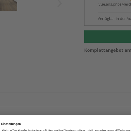
vue.ads.priceMerch
Verfügbar in der Au
Komplettangebot an