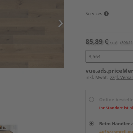
Services
85,89 €
/ m²
(306,11
vue.ads.priceMe
inkl. MwSt.
zzgl. Versa
Online bestell
Ihr Standort ist n
Beim Händler 
Auf Vorbestellun