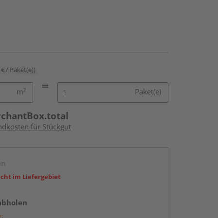
 € / Paket(e))
m²
Paket(e)
rchantBox.total
ndkosten für Stückgut
en
icht im Liefergebiet
abholen
g: