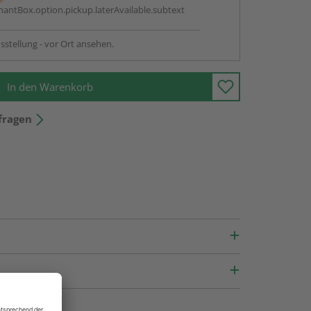
antBox.option.pickup.laterAvailable.subtext
sstellung - vor Ort ansehen.
In den Warenkorb
fragen