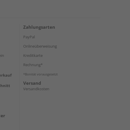
Zahlungsarten
PayPal
Onlineüberweisung
ein
Kreditkarte
Rechnung*
*Bonität vorausgesetzt
erkauf
Versand
hnitt
Versandkosten
ter