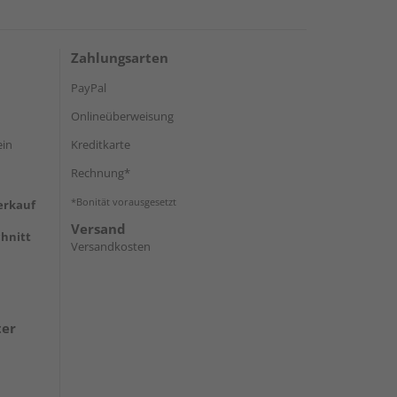
Zahlungsarten
PayPal
Onlineüberweisung
ein
Kreditkarte
Rechnung*
*Bonität vorausgesetzt
erkauf
Versand
hnitt
Versandkosten
ter