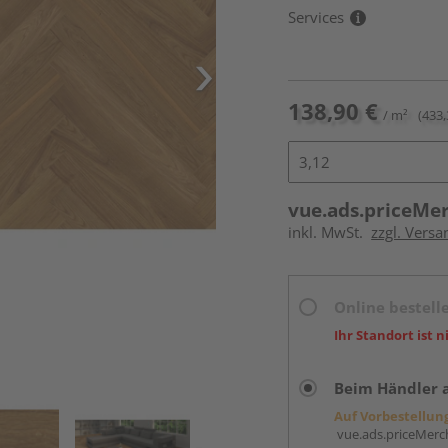
Services
138,90 €
/ m²
(433,
vue.ads.priceMe
inkl. MwSt.
zzgl. Versa
Online bestell
Ihr Standort ist n
Beim Händler 
Auf Vorbestellun
vue.ads.priceMerch