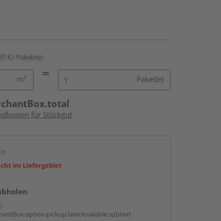
37 € / Paket(e))
m²
Paket(e)
rchantBox.total
ndkosten für Stückgut
en
icht im Liefergebiet
abholen
g:
antBox.option.pickup.laterAvailable.subtext