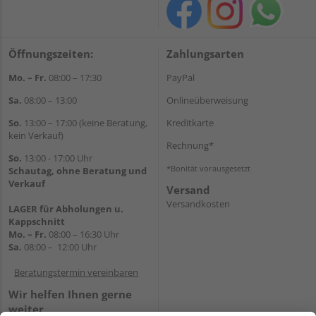
Öffnungszeiten:
Zahlungsarten
Mo. – Fr.
08:00 – 17:30
PayPal
Sa.
08:00 – 13:00
Onlineüberweisung
So.
13:00 – 17:00 (keine Beratung,
Kreditkarte
kein Verkauf)
Rechnung*
So.
13:00 - 17:00 Uhr
*Bonität vorausgesetzt
Schautag, ohne Beratung und
Verkauf
Versand
Versandkosten
LAGER für Abholungen u.
Kappschnitt
Mo. – Fr.
08:00 – 16:30 Uhr
Sa.
08:00 – 12:00 Uhr
Beratungstermin vereinbaren
Wir helfen Ihnen gerne
weiter