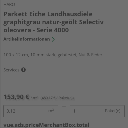
HARO
Parkett Eiche Landhausdiele
graphitgrau natur-geölt Selectiv
oleovera - Serie 4000
Artikelinformationen
100 x 12 cm, 10 mm stark, gebürstet, Nut & Feder
Services
153,90 €
/ m²
(480,17 € / Paket(e))
m²
Paket(e)
vue.ads.priceMerchantBox.total