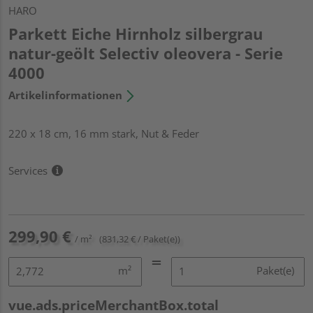
HARO
Parkett Eiche Hirnholz silbergrau
natur-geölt Selectiv oleovera - Serie
4000
Artikelinformationen
220 x 18 cm, 16 mm stark, Nut & Feder
Services
299,90 €
/ m²
(831,32 € / Paket(e))
m²
Paket(e)
vue.ads.priceMerchantBox.total