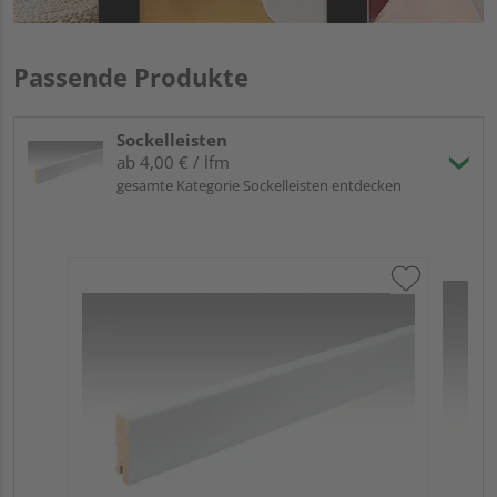
Passende Produkte
Sockelleisten
ab 4,00 € / lfm
gesamte Kategorie Sockelleisten entdecken
ME
Fuß
23
90