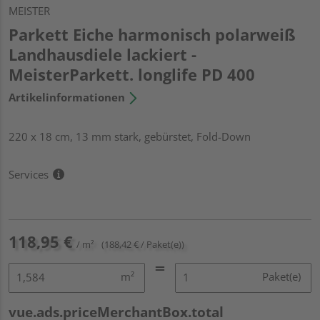
MEISTER
Parkett Eiche harmonisch polarweiß
Landhausdiele lackiert -
MeisterParkett. longlife PD 400
Artikelinformationen
220 x 18 cm, 13 mm stark, gebürstet, Fold-Down
Services
118,95 €
/ m²
(188,42 € / Paket(e))
m²
Paket(e)
vue.ads.priceMerchantBox.total