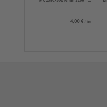
MK 2380x60x16mm 2266
M
Weiß DF (RAL 9016)
We
4,00 €
/ lfm