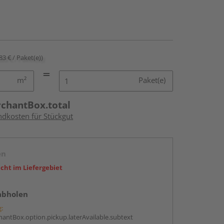
83 € / Paket(e))
m²
Paket(e)
rchantBox.total
ndkosten für Stückgut
en
icht im Liefergebiet
abholen
g:
antBox.option.pickup.laterAvailable.subtext