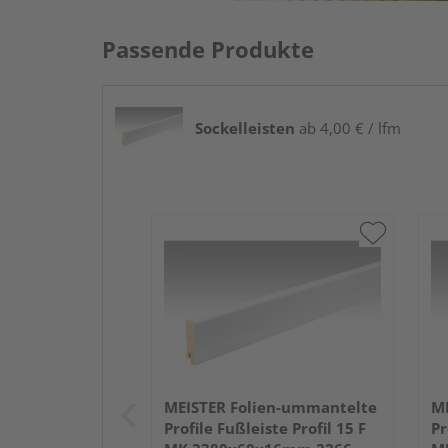
Passende Produkte
Sockelleisten
ab 4,00 € / lfm
MEISTER Folien-ummantelte
ME
Profile Fußleiste Profil 15 F
Pr