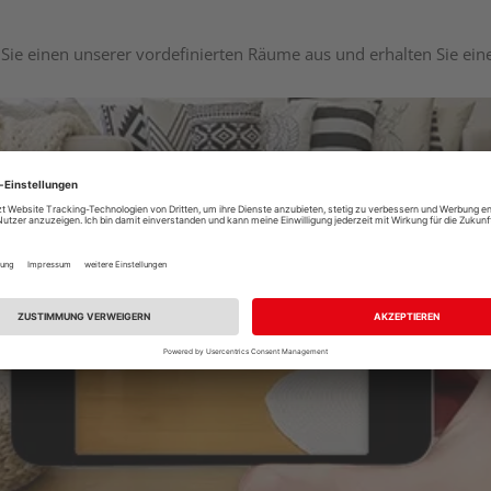
Sie einen unserer vordefinierten Räume aus und erhalten Sie ei
Raumplaner