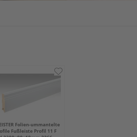
ISTER Folien-ummantelte
ofile Fußleiste Profil 11 F