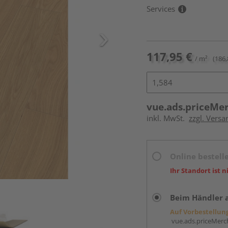
Services
117,95 €
/ m²
(186,
vue.ads.priceMe
inkl. MwSt.
zzgl. Versa
Online bestell
Ihr Standort ist n
Beim Händler 
Auf Vorbestellun
vue.ads.priceMerch