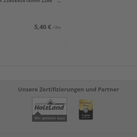
K 2380x80x18mm 2266
iß DF (RAL 9016)
5,40 €
/ lfm
Unsere Zertifizierungen und Partner