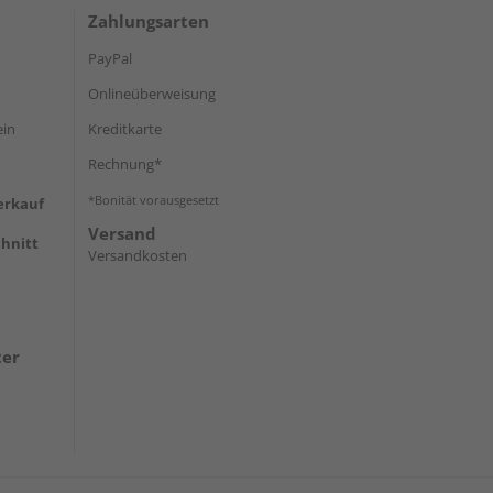
Zahlungsarten
PayPal
Onlineüberweisung
ein
Kreditkarte
Rechnung*
*Bonität vorausgesetzt
erkauf
Versand
hnitt
Versandkosten
ter