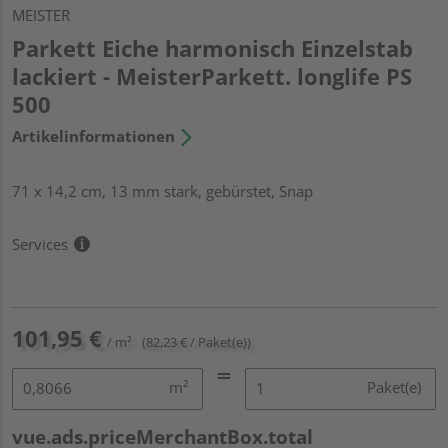
MEISTER
Parkett Eiche harmonisch Einzelstab
lackiert - MeisterParkett. longlife PS
500
Artikelinformationen
71 x 14,2 cm, 13 mm stark, gebürstet, Snap
Services
101,95 €
/ m²
(82,23 € / Paket(e))
m²
Paket(e)
vue.ads.priceMerchantBox.total