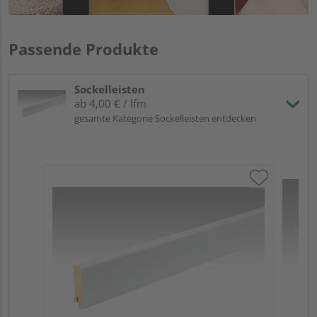
Passende Produkte
Sockelleisten
ab 4,00 € / lfm
gesamte Kategorie Sockelleisten entdecken
ME
Fuß
23
90