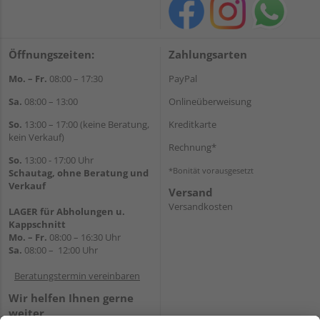
Öffnungszeiten:
Zahlungsarten
Mo. – Fr.
08:00 – 17:30
PayPal
Sa.
08:00 – 13:00
Onlineüberweisung
So.
13:00 – 17:00 (keine Beratung,
Kreditkarte
kein Verkauf)
Rechnung*
So.
13:00 - 17:00 Uhr
*Bonität vorausgesetzt
Schautag, ohne Beratung und
Verkauf
Versand
Versandkosten
LAGER für Abholungen u.
Kappschnitt
Mo. – Fr.
08:00 – 16:30 Uhr
Sa.
08:00 – 12:00 Uhr
Beratungstermin vereinbaren
Wir helfen Ihnen gerne
weiter