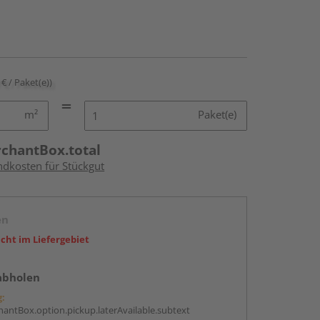
 € / Paket(e))
m²
Paket(e)
rchantBox.total
ndkosten für Stückgut
en
icht im Liefergebiet
abholen
g:
antBox.option.pickup.laterAvailable.subtext