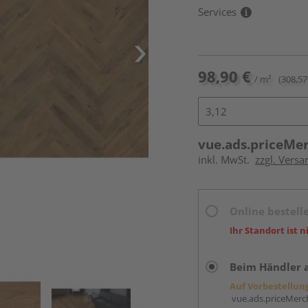
Services
98,90 €
/ m²
(308,57
vue.ads.priceMe
inkl. MwSt.
zzgl. Versa
Online bestell
Ihr Standort ist n
Beim Händler 
Auf Vorbestellun
vue.ads.priceMerch