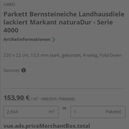
HARO
Parkett Bernsteineiche Landhausdiele
lackiert Markant naturaDur - Serie
4000
Artikelinformationen
220 x 22 cm, 13,5 mm stark, gebürstet, 4-seitig, Fold-Down
Services
153,90 €
/ m²
(446,93 € / Paket(e))
m²
Paket(e)
vue.ads.priceMerchantBox.total