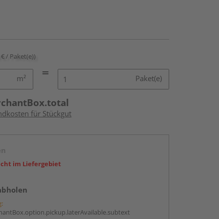
 € / Paket(e))
m²
Paket(e)
rchantBox.total
ndkosten für Stückgut
en
icht im Liefergebiet
abholen
g:
antBox.option.pickup.laterAvailable.subtext