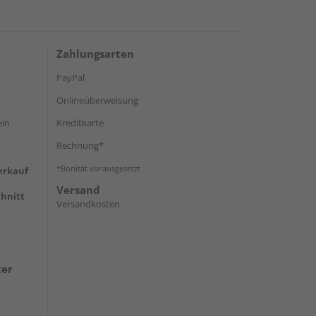
Zahlungsarten
PayPal
Onlineüberweisung
ein
Kreditkarte
Rechnung*
*Bonität vorausgesetzt
erkauf
Versand
hnitt
Versandkosten
ter