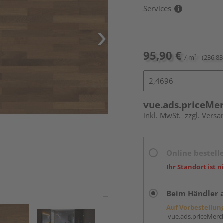
Services
95,90 €
/ m²
(236,83
vue.ads.priceMe
inkl. MwSt.
zzgl. Versa
Online bestell
Ihr Standort ist n
Beim Händler 
Auf Vorbestellun
vue.ads.priceMerch