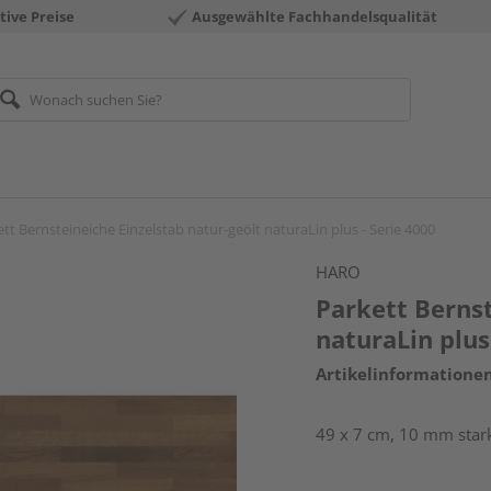
tive Preise
Ausgewählte Fachhandelsqualität
tt Bernsteineiche Einzelstab natur-geölt naturaLin plus - Serie 4000
HARO
Parkett Bernst
naturaLin plus
Artikelinformatione
49 x 7 cm, 10 mm stark