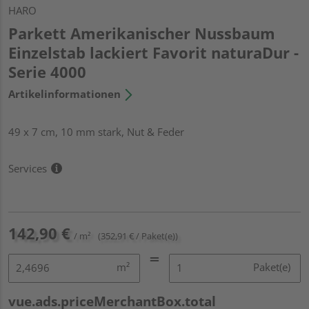
HARO
Parkett Amerikanischer Nussbaum
Einzelstab lackiert Favorit naturaDur -
Serie 4000
Artikelinformationen
49 x 7 cm, 10 mm stark, Nut & Feder
Services
142,90 €
/ m²
(352,91 € / Paket(e))
m²
Paket(e)
vue.ads.priceMerchantBox.total