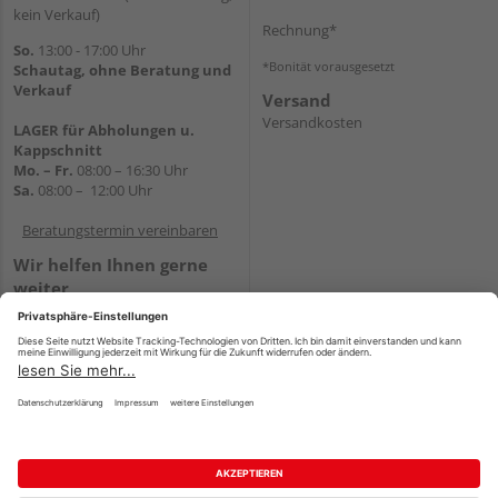
kein Verkauf)
Rechnung*
So.
13:00 - 17:00 Uhr
*Bonität vorausgesetzt
Schautag, ohne Beratung und
Verkauf
Versand
Versandkosten
LAGER für Abholungen u.
Kappschnitt
Mo. – Fr.
08:00 – 16:30 Uhr
Sa.
08:00 – 12:00 Uhr
Beratungstermin vereinbaren
Wir helfen Ihnen gerne
weiter
Tel.:
+49 5647 94660
E-Mail:
shop@holz-mehring.de
WhatsApp
Impressum
AGB
Widerruf
Datenschutz
Reservierungsbedingungen
Vertrag widerrufen