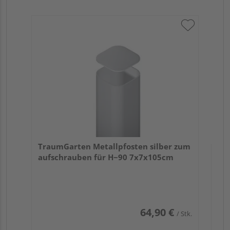
Tr
mi
Meh
TraumGarten Metallpfosten silber zum
aufschrauben für H~90 7x7x105cm
64,90 €
/ Stk.